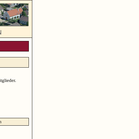
glieder.
n